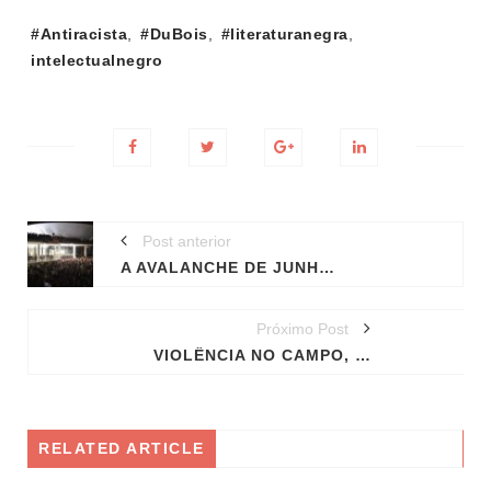
Tags:
#Antiracista
,
#DuBois
,
#literaturanegra
,
intelectualnegro
Post anterior
A AVALANCHE DE JUNHO DE 2013, OITO ANOS DEPOIS
Próximo Post
VIOLÊNCIA NO CAMPO, UMA VERGONHA NACIONAL
RELATED ARTICLE