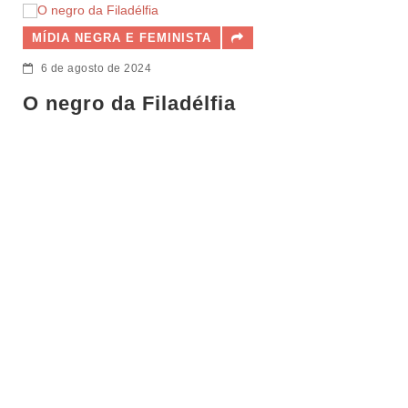
A NEGRA E FEMINISTA
MÍDIA NE
agosto de 2024
7 de junh
gro da Filadélfia
Cornel
candid
para 2