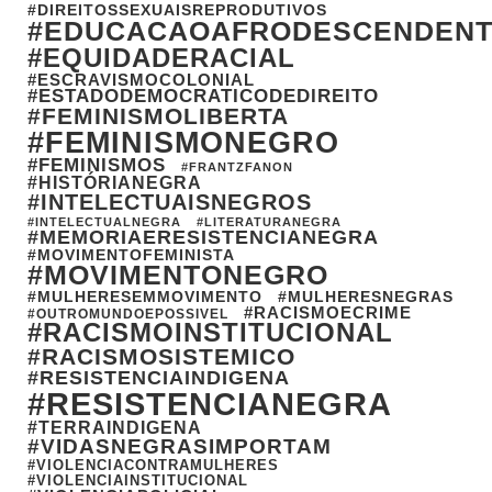
#DIREITOSSEXUAISREPRODUTIVOS
#EDUCACAOAFRODESCENDEN
#EQUIDADERACIAL
#ESCRAVISMOCOLONIAL
#ESTADODEMOCRATICODEDIREITO
#FEMINISMOLIBERTA
#FEMINISMONEGRO
#FEMINISMOS
#FRANTZFANON
#HISTÓRIANEGRA
#INTELECTUAISNEGROS
#INTELECTUALNEGRA
#LITERATURANEGRA
#MEMORIAERESISTENCIANEGRA
#MOVIMENTOFEMINISTA
#MOVIMENTONEGRO
#MULHERESEMMOVIMENTO
#MULHERESNEGRAS
#RACISMOECRIME
#OUTROMUNDOEPOSSIVEL
#RACISMOINSTITUCIONAL
#RACISMOSISTEMICO
#RESISTENCIAINDIGENA
#RESISTENCIANEGRA
#TERRAINDIGENA
#VIDASNEGRASIMPORTAM
#VIOLENCIACONTRAMULHERES
#VIOLENCIAINSTITUCIONAL